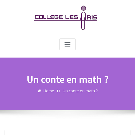
Skip
Panneau de gestion des cookies
to
content
Un conte en math ?
Home
Un conte en math ?