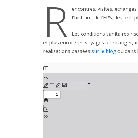
R
encontres, visites, échanges 
l’histoire, de l’EPS, des art
Les conditions sanitaires ris
et plus encore les voyages à l’étranger, m
réalisations passées
sur le blog
ou dans l
Aller
au
contenu
PDF