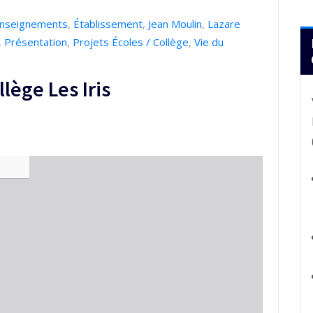
nseignements
,
Établissement
,
Jean Moulin
,
Lazare
,
Présentation
,
Projets Écoles / Collège
,
Vie du
lège Les Iris