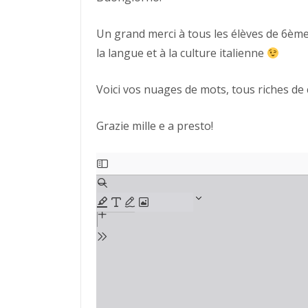
Un grand merci à tous les élèves de 6ème 
la langue et à la culture italienne
Voici vos nuages de mots, tous riches d
Aller
Grazie mille e a presto!
au
contenu
PDF