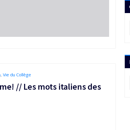
n
,
Vie du Collège
ème! // Les mots italiens des