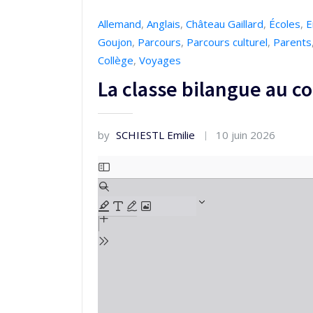
Allemand
,
Anglais
,
Château Gaillard
,
Écoles
,
E
Goujon
,
Parcours
,
Parcours culturel
,
Parents
Collège
,
Voyages
La classe bilangue au col
by
SCHIESTL Emilie
10 juin 2026
Aller
au
contenu
PDF